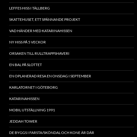
LEFFES HISS I TÄLLBERG
SKATTEHUSET, ETT SPÄNNANDE PROJEKT
VAD HÄNDER MED KATARINAHISSEN
NY HISS PÅ 5 VECKOR
ORSAKEN TILL RULLTRAPPSHAVERI
EN BAL PÅ SLOTTET
EN OPLANERAD RESA EN ONSDAG I SEPTEMBER
KARLATORNET I GÖTEBORG
KATARINAHISSEN
MOBIL UTSTÄLLNING 1991
JEDDAH TOWER
DE BYGGS I FARSTA/SKÖNDAL OCH KONE ÄR DÄR