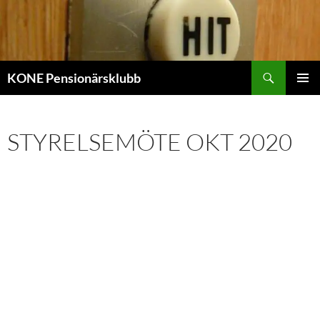
Sök
KONE Pensionärsklubb
HOPPA
PRIMÄR
TILL
MENY
INNEHÅLL
STYRELSEMÖTE OKT 2020