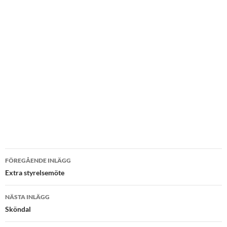
Inläggsnavigering
FÖREGÅENDE INLÄGG
Extra styrelsemöte
NÄSTA INLÄGG
Sköndal