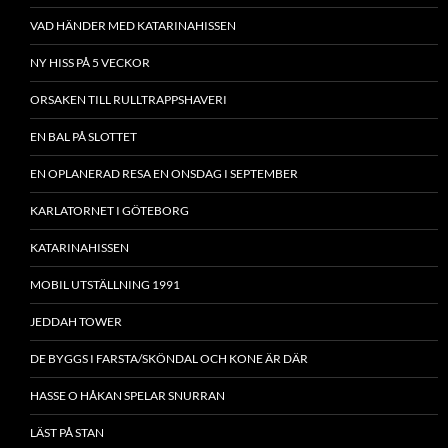
VAD HÄNDER MED KATARINAHISSEN
NY HISS PÅ 5 VECKOR
ORSAKEN TILL RULLTRAPPSHAVERI
EN BAL PÅ SLOTTET
EN OPLANERAD RESA EN ONSDAG I SEPTEMBER
KARLATORNET I GÖTEBORG
KATARINAHISSEN
MOBIL UTSTÄLLNING 1991
JEDDAH TOWER
DE BYGGS I FARSTA/SKÖNDAL OCH KONE ÄR DÄR
HASSE O HÅKAN SPELAR SNURRAN
LÄST PÅ STAN