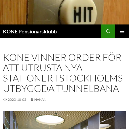
Sök
KONE Pensionärsklubb
HOPPA
PRIMÄR
TILL
MENY
INNEHÅLL
KONE VINNER ORDER FÖR
ATT UTRUSTA NYA
STATIONER I STOCKHOLMS
UTBYGGDA TUNNELBANA
2023-10-05
HÅKAN